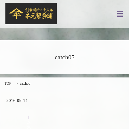
メ
catch05
TOP
catch05
2016-09-14