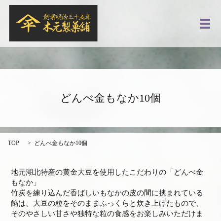
メ
どんべ金もなか10個
TOP
どんべ金もなか10個
地元湖北特産の黄金大豆を使用したこだわりの「どんべ金
もなか」
竹炭を練り込んだ香ばしいもなかの皮の間に挟まれている
餡は、大豆の粒をそのままふっくらと炊き上げたもので、
そのやさしい甘さや独特な粒の食感をお楽しみいただけま